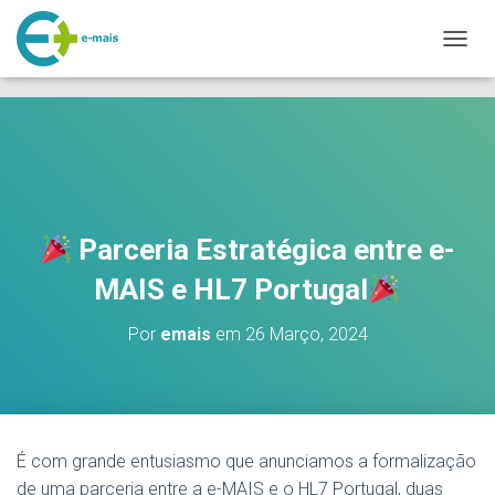
makeporngreatagain.pro
interracial sex with colombian jenny lopez.
www.yeahporn.top
A
a seductive occasion.
https://pornforbuddy.com
teen bridget amateur
L
fuck.
T
E
R
N
A
R
A
Parceria Estratégica entre e-
N
A
MAIS e HL7 Portugal
V
E
G
Por
emais
em
26 Março, 2024
A
Ç
Ã
O
É com grande entusiasmo que anunciamos a formalização
de uma parceria entre a e-MAIS e o HL7 Portugal, duas