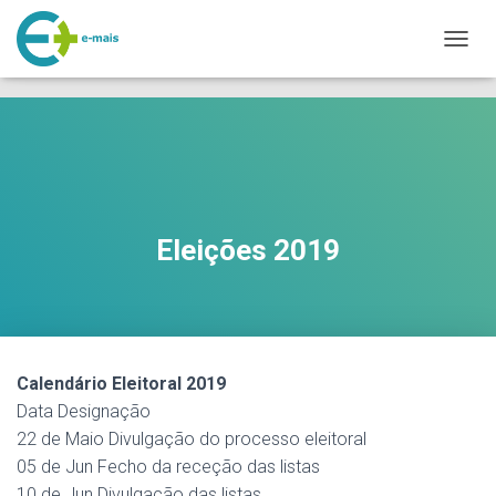
makeporngreatagain.pro
interracial sex with colombian jenny lopez.
www.yeahporn.top
A
a seductive occasion.
https://pornforbuddy.com
teen bridget amateur
L
fuck.
T
E
R
N
A
R
A
Eleições 2019
N
A
V
E
G
A
Ç
Calendário Eleitoral 2019
Ã
Data Designação
O
22 de Maio Divulgação do processo eleitoral
05 de Jun Fecho da receção das listas
10 de Jun Divulgação das listas