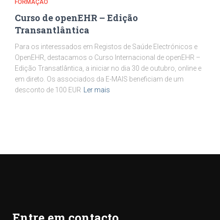
FORMAÇÃO
Curso de openEHR – Edição
Transantlântica
Para os interessados em Registos de Saúde Electrónicos e
OpenEHR, destacamos o Curso Internacional de openEHR –
Edição Transatlântica, a iniciar no dia 30 de outubro, online e
em direto. Os associados da E-MAIS beneficiam de um
desconto de 100 EUR
Ler mais
Entre em contacto