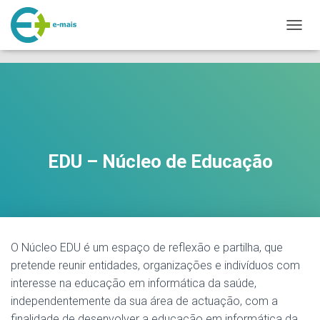
makeporngreatagain.pro
interracial sex with colombian jenny lopez.
www.yeahporn.top
A
a seductive occasion.
https://pornforbuddy.com
teen bridget amateur
L
fuck.
T
E
R
N
A
R
A
EDU – Núcleo de Educação
N
A
V
E
G
A
Ç
O Núcleo EDU é um espaço de reflexão e partilha, que
Ã
pretende reunir entidades, organizações e indivíduos com
O
interesse na educação em informática da saúde,
independentemente da sua área de actuação, com a
finalidade de desenvolver a educação em informática da