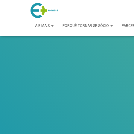
makeporngreatagain.pro
interracial sex with colombian jenny lopez.
www.yeahporn.top
a seductive occasion.
https://pornforbuddy.com
teen bridget amateur f
A E-MAIS
PORQUÊ TORNAR-SE SÓCIO
PARCE