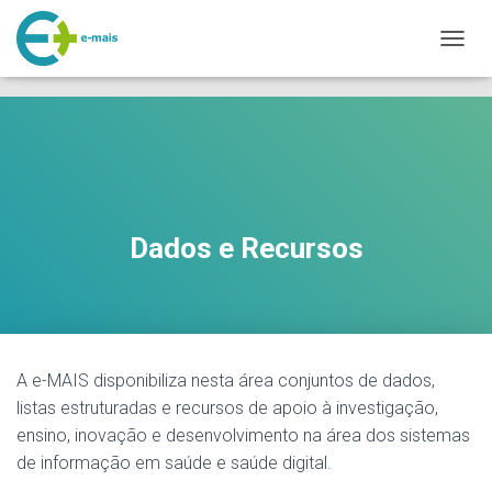
makeporngreatagain.pro
interracial sex with colombian jenny lopez.
www.yeahporn.top
A
a seductive occasion.
https://pornforbuddy.com
teen bridget amateur
L
fuck.
T
E
R
N
A
R
A
Dados e Recursos
N
A
V
E
G
A
Ç
A e-MAIS disponibiliza nesta área conjuntos de dados,
Ã
listas estruturadas e recursos de apoio à investigação,
O
ensino, inovação e desenvolvimento na área dos sistemas
de informação em saúde e saúde digital.