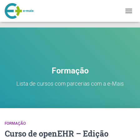
makeporngreatagain.pro
interracial sex with colombian jenny lopez.
www.yeahporn.top
ALTER
a seductive occasion.
https://pornforbuddy.com
teen bridget amateur
A
fuck.
NAVE
Formação
Lista de cursos com parcerias com a e-Mais
FORMAÇÃO
Curso de openEHR – Edição