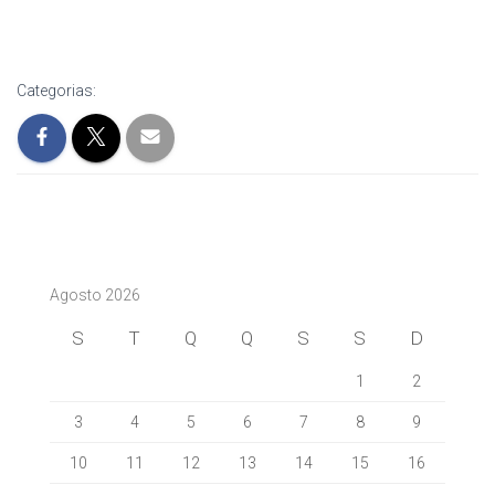
VISIT PROJECT
Categorias:
Agosto 2026
S
T
Q
Q
S
S
D
1
2
3
4
5
6
7
8
9
10
11
12
13
14
15
16