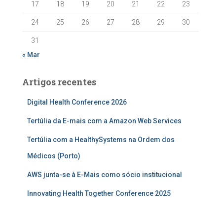
17
18
19
20
21
22
23
24
25
26
27
28
29
30
31
« Mar
Artigos recentes
Digital Health Conference 2026
Tertúlia da E-mais com a Amazon Web Services
Tertúlia com a HealthySystems na Ordem dos
Médicos (Porto)
AWS junta-se à E-Mais como sócio institucional
Innovating Health Together Conference 2025