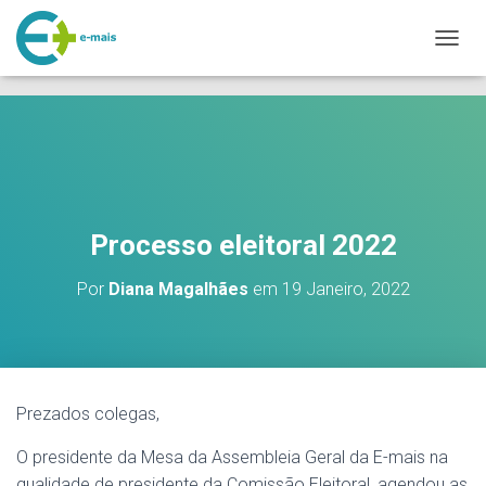
makeporngreatagain.pro
interracial sex with colombian jenny lopez.
www.yeahporn.top
A
a seductive occasion.
https://pornforbuddy.com
teen bridget amateur
L
fuck.
T
E
R
N
A
R
A
Processo eleitoral 2022
N
A
V
Por
Diana Magalhães
em
19 Janeiro, 2022
E
G
A
Ç
Ã
O
Prezados colegas,
O presidente da Mesa da Assembleia Geral da E-mais na
qualidade de presidente da Comissão Eleitoral, agendou as