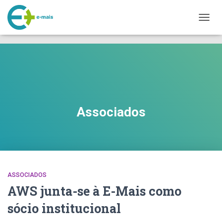
makeporngreatagain.pro
interracial sex with colombian jenny lopez.
www.yeahporn.top
ALTER
a seductive occasion.
https://pornforbuddy.com
teen bridget amateur
A
fuck.
NAVE
Associados
ASSOCIADOS
AWS junta-se à E-Mais como
sócio institucional