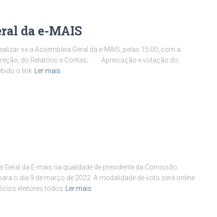
eral da e-MAIS
alizar-se a Assembleia Geral da e-MAIS, pelas 15:00, com a
ireção, do Relatório e Contas;· Apreciação e votação do
bido o link
Ler mais
a Geral da E-mais na qualidade de presidente da Comissão
para o dia 9 de março de 2022. A modalidade de voto será online
cios eleitores todos
Ler mais