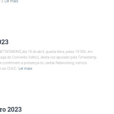
 à
Ler mais
023
TWORKING,dia 19 de abril, quarta-feira, pelas 19:30h, em
nhaga do Convento Velho), desta vez apoiado pela Timestamp.
que confirmem a presença no Jantar Networking, iremos
ho ao CHUC.
Ler mais
ro 2023