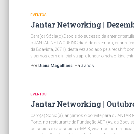
EVENTOS
Jantar Networking | Dezemb
Cara(o) Sócia(o),Depois do sucesso da anterior tertúl
o JANTAR NETWORKING,dia 6 de dezembro, quarta-feira,
da Boavista, 2671), desta vez apoiado pela redshift co
visamos com a iniciativa aprofundar o networking en
Por
Diana Magalhães
, Há
3 anos
EVENTOS
Jantar Networking | Outubr
Caro(a) Sócio(a),lançamos o convite para o JANTAR NE
Porto, no restaurante da Fundação AEP (Av. da Boavist
os sócios e não-sócios e-MAIS, visamos com a iniciat