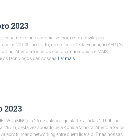
ro 2023
ia, fechamos o ano associativo com este convite para
 pelas 20:00h, no Porto, no restaurante da Fundação AEP (Av.
nsulting. Aberto a todos os sócios e não-sócios e-MAIS,
tre os tecnólogos das nossas
Ler mais
o 2023
TWORKING,dia 26 de outubro, quinta-feira, pelas 20:00h, no
a, 2671), desta vez apoiado pela Konica Minolta. Aberto a todos
iva aprofundar o networking entre quem lidera o IT nas nossas