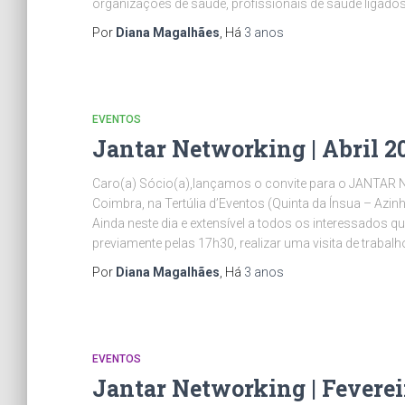
organizações de saúde, profissionais de saúde ligados
Por
Diana Magalhães
, Há
3 anos
EVENTOS
Jantar Networking | Abril 2
Caro(a) Sócio(a),lançamos o convite para o JANTAR NE
Coimbra, na Tertúlia d’Eventos (Quinta da Ínsua – Azi
Ainda neste dia e extensível a todos os interessados 
previamente pelas 17h30, realizar uma visita de trabal
Por
Diana Magalhães
, Há
3 anos
EVENTOS
Jantar Networking | Feverei