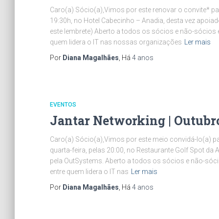
Caro(a) Sócio(a),Vimos por este renovar o convite* p
19:30h, no Hotel Cabecinho – Anadia, desta vez apoiad
este lembrete) Aberto a todos os sócios e não-sócios 
quem lidera o IT nas nossas organizações
Ler mais
Por
Diana Magalhães
, Há
4 anos
EVENTOS
Jantar Networking | Outubr
Caro(a) Sócio(a),Vimos por este meio convidá-lo(a) 
quarta-feira, pelas 20:00, no Restaurante Golf Spot da
pela OutSystems. Aberto a todos os sócios e não-sóci
entre quem lidera o IT nas
Ler mais
Por
Diana Magalhães
, Há
4 anos