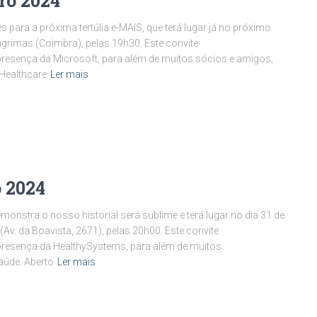
ro 2024
 para a próxima tertúlia e-MAIS, que terá lugar já no próximo
 Lágrimas (Coimbra), pelas 19h30. Este convite
sença da Microsoft, para além de muitos sócios e amigos,
 Healthcare
Ler mais
 2024
monstra o nosso historial será sublime e terá lugar no dia 31 de
(Av. da Boavista, 2671), pelas 20h00. Este convite
esença da HealthySystems, para além de muitos
aúde. Aberto
Ler mais