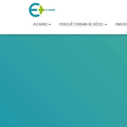
makeporngreatagain.pro
interracial sex with colombian jenny lopez.
www.yeahporn.top
a seductive occasion.
https://pornforbuddy.com
teen bridget amateur f
A E-MAIS
PORQUÊ TORNAR-SE SÓCIO
PARCE