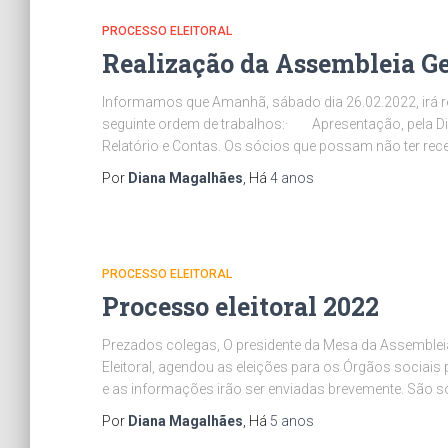
PROCESSO ELEITORAL
Realização da Assembleia G
Informamos que Amanhã, sábado dia 26.02.2022, irá re
seguinte ordem de trabalhos:· Apresentação, pela D
Relatório e Contas. Os sócios que possam não ter rece
Por
Diana Magalhães
, Há
4 anos
PROCESSO ELEITORAL
Processo eleitoral 2022
Prezados colegas, O presidente da Mesa da Assemblei
Eleitoral, agendou as eleições para os Órgãos sociais 
e as informações irão ser enviadas brevemente. São só
Por
Diana Magalhães
, Há
5 anos