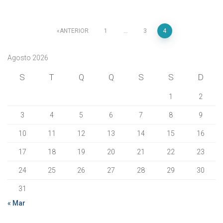
Paginação
ANTERIOR
1
…
3
4
dos
Agosto 2026
conteúdos
S
T
Q
Q
S
S
D
1
2
3
4
5
6
7
8
9
10
11
12
13
14
15
16
17
18
19
20
21
22
23
24
25
26
27
28
29
30
31
« Mar