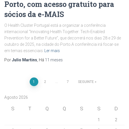
Porto, com acesso gratuito para
sócios da e-MAIS
O Health Cluster Portugal está a organizar a conferência
internacional “Innovating Health Together: Tech-Enabled
Prevention for a Better Future”, que decorrerá nos dias 28 e 29 de
outubro de 2025, na cidade do Porto.A conferência irá focar-se
em temas essenciais
Ler mais
Por
Julio Martins
, Há
11 meses
Paginação
1
2
…
7
SEGUINTE
dos
Agosto 2026
conteúdos
S
T
Q
Q
S
S
D
1
2