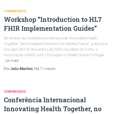
COMUNICADOS
Workshop “Introduction to HL7
FHIR Implementation Guides”
No âmbito da Conferência internacional “Innovating Health
Together: Tech-Enabled Prevention for a Better Future”, a decorrer
nos dias 28 e 29 de outubro de 2025, na cidade do Porto, a
Associação e-MAIS, a HL7 Portugal e o Health Cluster Portugal
Ler mais
Por
Julio Martins
, Há
11 meses
COMUNICADOS
Conferência Internacional
Innovating Health Together, no