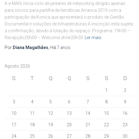
A e-MAIS inicia ciclo de jantares de networking dirigido apenas
para sócios para partilha de temáticas.Arranca 2019 com a
participação da Konica que apresentará o produto de Gestão
Documental e soluções de Infraestruturas.A inscrição está sujeita
a confirmação, devido à lotação do espaço. Programa: 19h30 –
Recepção20h00 – Welcome drink20h30
Ler mais
Por
Diana Magalhães
, Há
7 anos
Agosto 2026
S
T
Q
Q
S
S
D
1
2
3
4
5
6
7
8
9
10
11
12
13
14
15
16
17
18
19
20
21
22
23
24
25
26
27
28
29
30