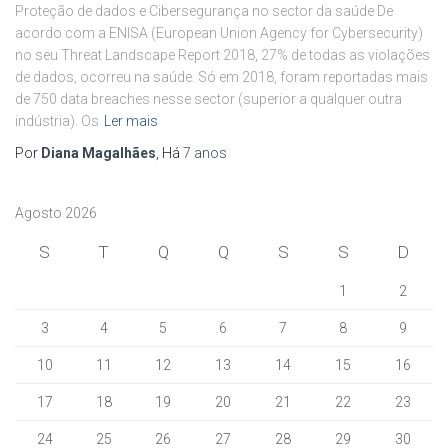
Proteção de dados e Cibersegurança no sector da saúde De
acordo com a ENISA (European Union Agency for Cybersecurity)
no seu Threat Landscape Report 2018, 27% de todas as violações
de dados, ocorreu na saúde. Só em 2018, foram reportadas mais
de 750 data breaches nesse sector (superior a qualquer outra
indústria). Os
Ler mais
Por
Diana Magalhães
, Há
7 anos
Agosto 2026
S
T
Q
Q
S
S
D
1
2
3
4
5
6
7
8
9
10
11
12
13
14
15
16
17
18
19
20
21
22
23
24
25
26
27
28
29
30