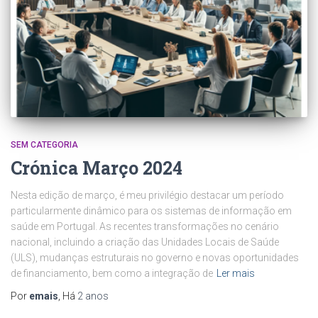
SEM CATEGORIA
Crónica Março 2024
Nesta edição de março, é meu privilégio destacar um período
particularmente dinâmico para os sistemas de informação em
saúde em Portugal. As recentes transformações no cenário
nacional, incluindo a criação das Unidades Locais de Saúde
(ULS), mudanças estruturais no governo e novas oportunidades
de financiamento, bem como a integração de
Ler mais
Por
emais
, Há
2 anos