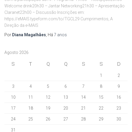
Welcome drink20h30 – Jantar Networking21h30 – Apresentação
Claranet22h00 – Discussão Inscrições em:
https://eMAIS.typeform.com/to/TGCL29 Cumprimentos, A
Direção da e-MAIS
Por
Diana Magalhães
, Há
7 anos
Agosto 2026
S
T
Q
Q
S
S
D
1
2
3
4
5
6
7
8
9
10
11
12
13
14
15
16
17
18
19
20
21
22
23
24
25
26
27
28
29
30
31