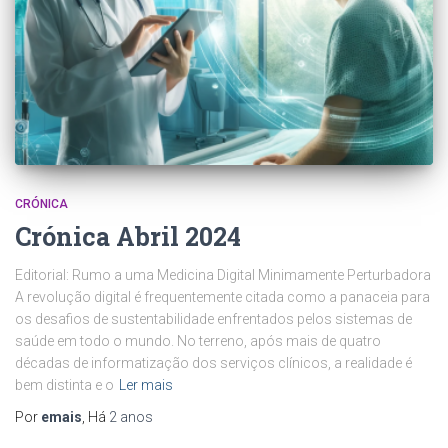
CRÓNICA
Crónica Abril 2024
Editorial: Rumo a uma Medicina Digital Minimamente Perturbadora
A revolução digital é frequentemente citada como a panaceia para
os desafios de sustentabilidade enfrentados pelos sistemas de
saúde em todo o mundo. No terreno, após mais de quatro
décadas de informatização dos serviços clínicos, a realidade é
bem distinta e o
Ler mais
Por
emais
, Há
2 anos