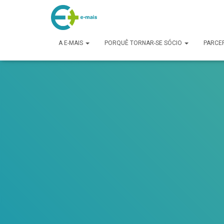
makeporngreatagain.pro
interracial sex with colombian jenny lopez.
www.yeahporn.top
a seductive occasion.
https://pornforbuddy.com
teen bridget amateur f
A E-MAIS
PORQUÊ TORNAR-SE SÓCIO
PARCE