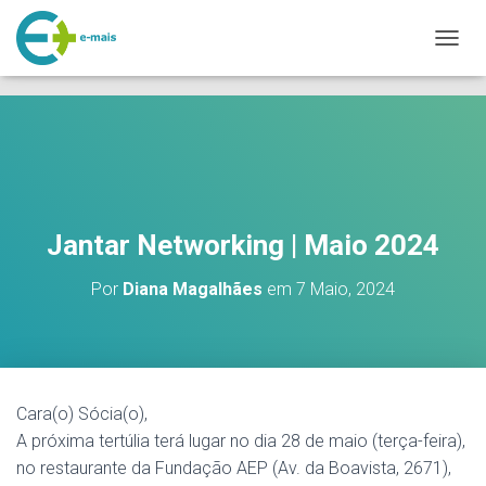
makeporngreatagain.pro
interracial sex with colombian jenny lopez.
www.yeahporn.top
A
a seductive occasion.
https://pornforbuddy.com
teen bridget amateur
L
fuck.
T
E
R
N
A
R
A
Jantar Networking | Maio 2024
N
A
V
Por
Diana Magalhães
em
7 Maio, 2024
E
G
A
Ç
Ã
O
Cara(o) Sócia(o),
A próxima tertúlia terá lugar no dia 28 de maio (terça-feira),
no restaurante da Fundação AEP (Av. da Boavista, 2671),