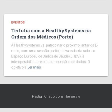
EVENTOS
Tertúlia com a HealthySystems na
Ordem dos Médicos (Porto)
A HealthySystems vai patrocinar o próximo jantar da E-
mais, com uma sessão participativa e aberta sobre o
Espaço Europeu de Dados de Saúde (EHDS), a
interoperabilidade e o uso secundário de dados. O
objetivo é
Ler mais
Hestia | Criado com
ThemeIsle
Plugin for Social Media
by
Acurax Wordpress Design Studio