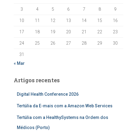
3
4
5
6
7
8
9
10
11
12
13
14
15
16
17
18
19
20
21
22
23
24
25
26
27
28
29
30
31
« Mar
Artigos recentes
Digital Health Conference 2026
Tertúlia da E-mais com a Amazon Web Services
Tertúlia com a HealthySystems na Ordem dos
Médicos (Porto)