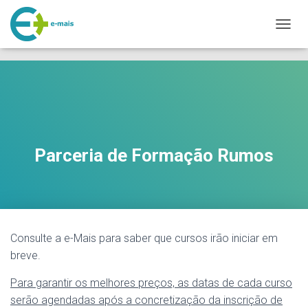
makeporngreatagain.pro
interracial sex with colombian jenny lopez.
www.yeahporn.top
A
a seductive occasion.
https://pornforbuddy.com
teen bridget amateur
L
fuck.
T
E
R
N
A
R
A
Parceria de Formação Rumos
N
A
V
E
G
A
Ç
Consulte a e-Mais para saber que cursos irão iniciar em
Ã
breve.
O
Para garantir os melhores preços, as datas de cada curso
serão agendadas após a concretização da inscrição de