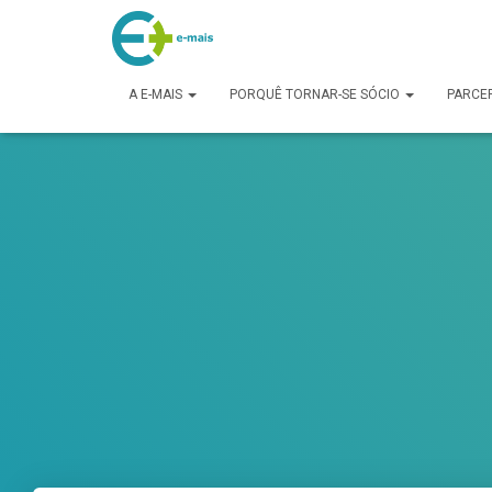
makeporngreatagain.pro
interracial sex with colombian jenny lopez.
www.yeahporn.top
a seductive occasion.
https://pornforbuddy.com
teen bridget amateur f
A E-MAIS
PORQUÊ TORNAR-SE SÓCIO
PARCE