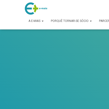
makeporngreatagain.pro
interracial sex with colombian jenny lopez.
www.yeahporn.top
a seductive occasion.
https://pornforbuddy.com
teen bridget amateur f
A E-MAIS
PORQUÊ TORNAR-SE SÓCIO
PARCE