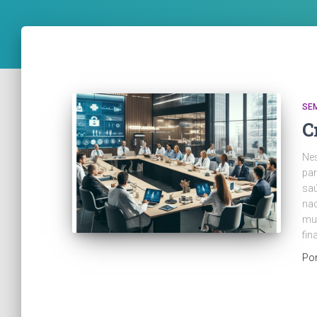
SE
C
Nes
par
saú
nac
mud
fin
Po